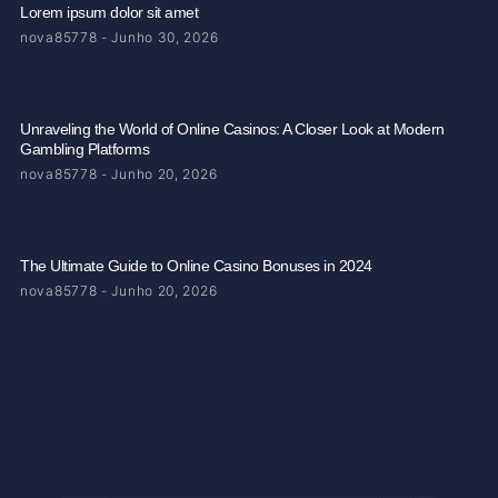
Lorem ipsum dolor sit amet
nova85778
Junho 30, 2026
Unraveling the World of Online Casinos: A Closer Look at Modern
Gambling Platforms
nova85778
Junho 20, 2026
The Ultimate Guide to Online Casino Bonuses in 2024
nova85778
Junho 20, 2026