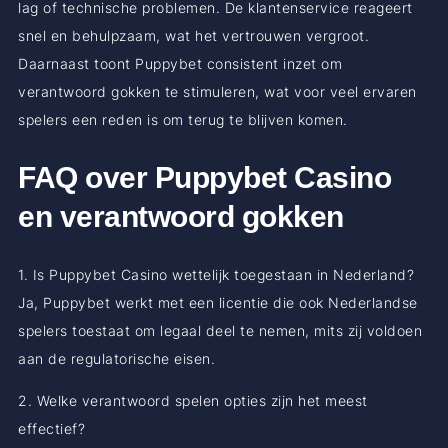
lag of technische problemen. De klantenservice reageert
snel en behulpzaam, wat het vertrouwen vergroot.
Daarnaast toont Puppybet consistent inzet om
verantwoord gokken te stimuleren, wat voor veel ervaren
spelers een reden is om terug te blijven komen.
FAQ over Puppybet Casino
en verantwoord gokken
1. Is Puppybet Casino wettelijk toegestaan in Nederland?
Ja, Puppybet werkt met een licentie die ook Nederlandse
spelers toestaat om legaal deel te nemen, mits zij voldoen
aan de regulatorische eisen.
2. Welke verantwoord spelen opties zijn het meest
effectief?