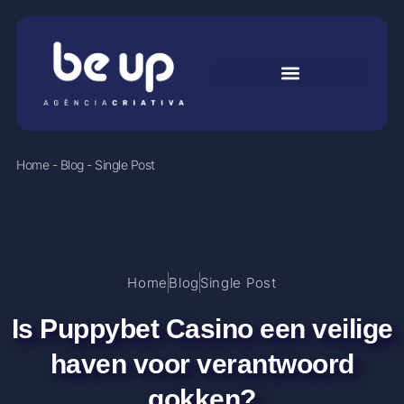
Home - Blog - Single Post
Home
Blog
Single Post
Is Puppybet Casino een veilige
haven voor verantwoord
gokken?