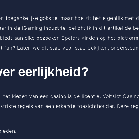
en toegankelijke goksite, maar hoe zit het eigenlijk met d
r in de iGaming industrie, belicht ik in dit artikel de b
s biedt aan elke bezoeker. Spelers vinden op het platfor
t fair? Laten we dit stap voor stap bekijken, ondersteun
ver eerlijkheid?
 het kiezen van een casino is de licentie. Voltslot Casin
strikte regels van een erkende toezichthouder. Deze reg
bieden.