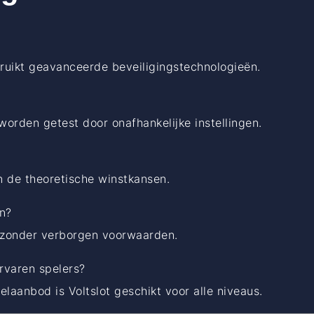
ebruikt geavanceerde beveiligingstechnologieën.
worden getest door onafhankelijke instellingen.
in de theoretische winstkansen.
en?
n zonder verborgen voorwaarden.
ervaren spelers?
elaanbod is Voltslot geschikt voor alle niveaus.