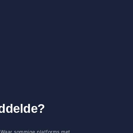
iddelde?
ie. Waar sommige platforms met