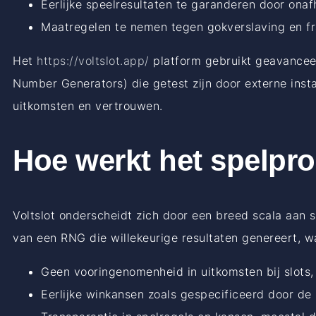
Eerlijke speelresultaten te garanderen door onafh
Maatregelen te nemen tegen gokverslaving en f
Het
https://voltslot.app/
platform gebruikt geavancee
Number Generators) die getest zijn door externe inst
uitkomsten en vertrouwen.
Hoe werkt het spelpr
Voltslot onderscheidt zich door een breed scala aan
van een RNG die willekeurige resultaten genereert, wa
Geen vooringenomenheid in uitkomsten bij slots, t
Eerlijke winkansen zoals gespecificeerd door de