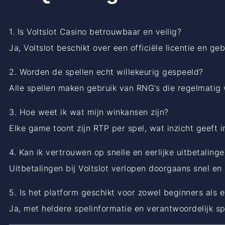
1. Is Voltslot Casino betrouwbaar en veilig?
Ja, Voltslot beschikt over een officiële licentie en g
2. Worden de spellen echt willekeurig gespeeld?
Alle spellen maken gebruik van RNG’s die regelmatig 
3. Hoe weet ik wat mijn winkansen zijn?
Elke game toont zijn RTP per spel, wat inzicht geeft 
4. Kan ik vertrouwen op snelle en eerlijke uitbetaling
Uitbetalingen bij Voltslot verlopen doorgaans snel e
5. Is het platform geschikt voor zowel beginners als 
Ja, met heldere spelinformatie en verantwoordelijk sp