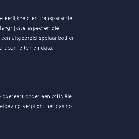
e eerlijkheid en transparantie
elangrijkste aspecten die
m een uitgebreid spelaanbod en
d door feiten en data.
o opereert onder een officiële
elgeving verplicht het casino