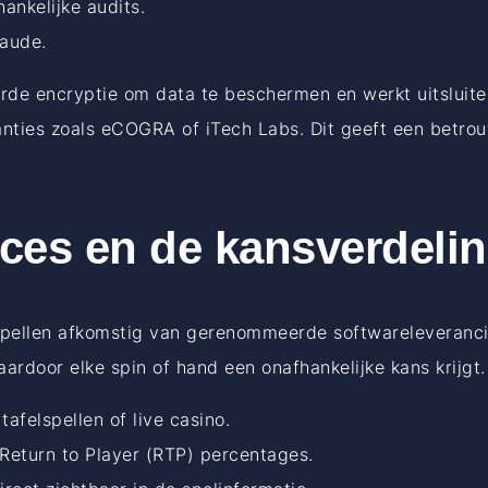
ankelijke audits.
raude.
rde encryptie om data te beschermen en werkt uitslui
anties zoals eCOGRA of iTech Labs. Dit geeft een betrou
oces en de kansverdeli
 spellen afkomstig van gerenommeerde softwareleveranci
ardoor elke spin of hand een onafhankelijke kans krijgt.
afelspellen of live casino.
 Return to Player (RTP) percentages.