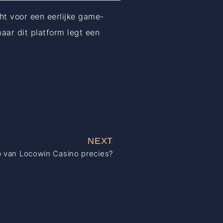
cht voor een eerlijke game-
maar dit platform legt een
NEXT
ub van Locowin Casino precies?