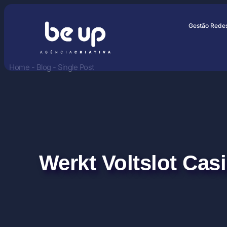
Gestão Redes
Home - Blog - Single Post
Werkt Voltslot Casi