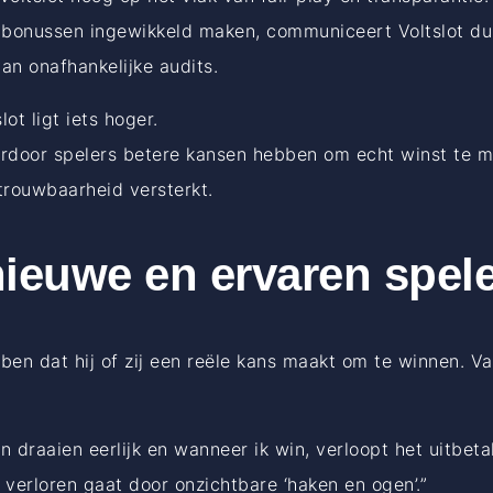
 bonussen ingewikkeld maken, communiceert Voltslot duid
an onafhankelijke audits.
ot ligt iets hoger.
ardoor spelers betere kansen hebben om echt winst te m
trouwbaarheid versterkt.
nieuwe en ervaren spel
ben dat hij of zij een reële kans maakt om te winnen. Va
en draaien eerlijk en wanneer ik win, verloopt het uitbeta
 verloren gaat door onzichtbare ‘haken en ogen’.”