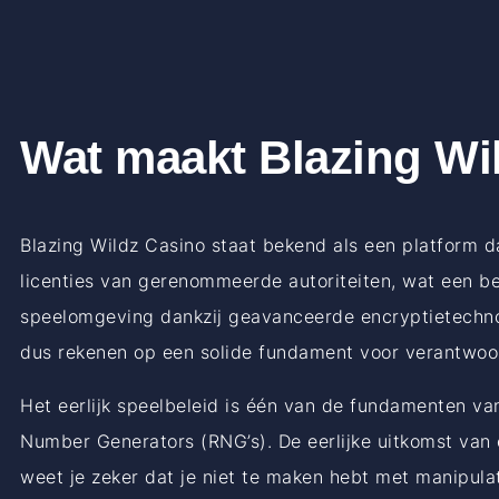
Wat maakt Blazing Wi
Blazing Wildz Casino staat bekend als een platform da
licenties van gerenommeerde autoriteiten, wat een be
speelomgeving dankzij geavanceerde encryptietechnol
dus rekenen op een solide fundament voor verantwoor
Het eerlijk speelbeleid is één van de fundamenten va
Number Generators (RNG’s). De eerlijke uitkomst van 
weet je zeker dat je niet te maken hebt met manipula