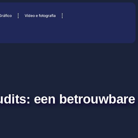
Gráfico
Vídeo e fotografia
audits: een betrouwbare