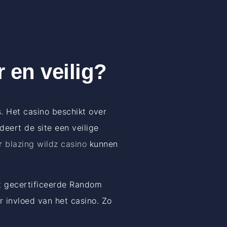
 en veilig?
s. Het casino beschikt over
eert de site een veilige
or
blazing wildz casino
kunnen
et gecertificeerde Random
 invloed van het casino. Zo