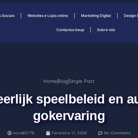
 Sociais
Websites e Lojas online
Marketing Digital
Design 
Contactos beup
Sobre nós
Home
Blog
Single Post
erlijk speelbeleid en 
gokervaring
nova85778
Fevereiro 17, 2026
No Comments