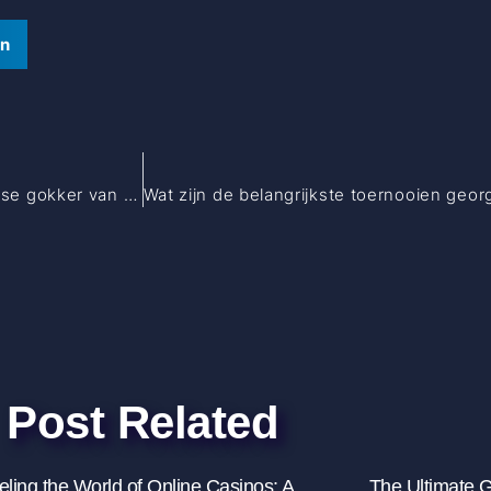
In
Flashdash Casino biedt vertrouwen voor de Nederlandse gokker van nu
Post Related
ling the World of Online Casinos: A
The Ultimate 