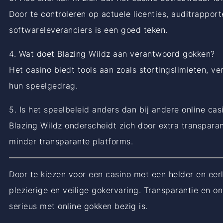
Door te controleren op actuele licenties, auditrappor
softwareleveranciers is een goed teken.
4. Wat doet Blazing Wildz aan verantwoord gokken?
Het casino biedt tools aan zoals stortingslimieten, ve
hun speelgedrag.
5. Is het speelbeleid anders dan bij andere online cas
Blazing Wildz onderscheidt zich door extra transparan
minder transparante platforms.
Door te kiezen voor een casino met een helder en eerl
plezierige en veilige gokervaring. Transparantie en o
serieus met online gokken bezig is.