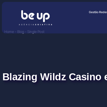
Gestão Redes
Home - Blog - Single Post
Blazing Wildz Casino e