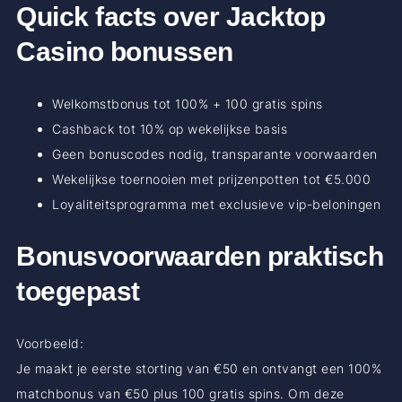
Quick facts over Jacktop
Casino bonussen
Welkomstbonus tot 100% + 100 gratis spins
Cashback tot 10% op wekelijkse basis
Geen bonuscodes nodig, transparante voorwaarden
Wekelijkse toernooien met prijzenpotten tot €5.000
Loyaliteitsprogramma met exclusieve vip-beloningen
Bonusvoorwaarden praktisch
toegepast
Voorbeeld:
Je maakt je eerste storting van €50 en ontvangt een 100%
matchbonus van €50 plus 100 gratis spins. Om deze