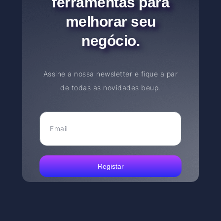
ferramentas para
melhorar seu
negócio.
Assine a nossa newsletter e fique a par
de todas as novidades beup.
Registar