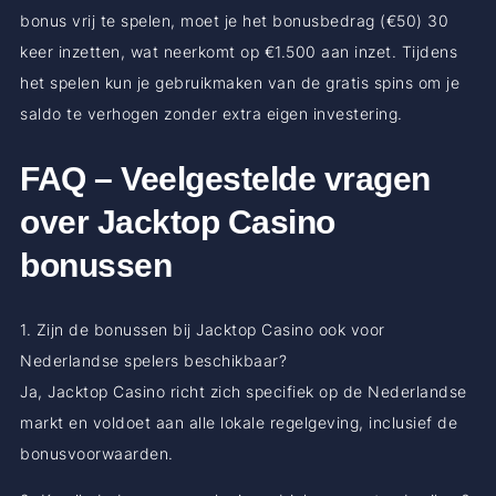
bonus vrij te spelen, moet je het bonusbedrag (€50) 30
keer inzetten, wat neerkomt op €1.500 aan inzet. Tijdens
het spelen kun je gebruikmaken van de gratis spins om je
saldo te verhogen zonder extra eigen investering.
FAQ – Veelgestelde vragen
over Jacktop Casino
bonussen
1. Zijn de bonussen bij Jacktop Casino ook voor
Nederlandse spelers beschikbaar?
Ja, Jacktop Casino richt zich specifiek op de Nederlandse
markt en voldoet aan alle lokale regelgeving, inclusief de
bonusvoorwaarden.