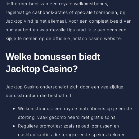
liefhebber bent van een royale welkomstbonus,
regelmatige cashback-acties of speciale toernooien, bij
Jacktop vind je het allemaal. Voor een compleet beeld van
hun aanbod en waardevolle tips raad ik je aan eens een
kijkje te nemen op de officiële
jacktop casino
website.
Welke bonussen biedt
Jacktop Casino?
Jacktop Casino onderscheidt zich door een veelzijdige
bonusstructuur die bestaat uit:
Welkomstbonus: een royale matchbonus op je eerste
storting, vaak gecombineerd met gratis spins.
Reguliere promoties: zoals reload-bonussen en
cashbackacties die terugkerende spelers belonen.