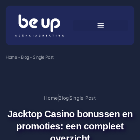
Home - Blog - Single Post
Home
Blog
Single Post
Jacktop Casino bonussen en
promoties: een compleet
overzicht