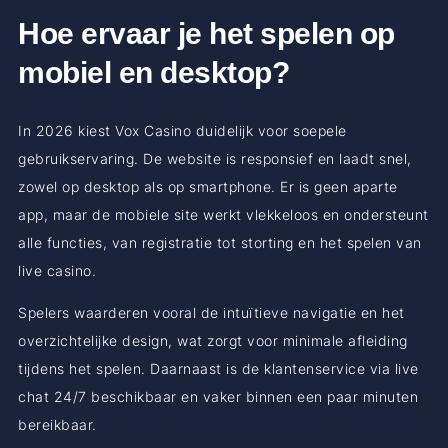
Hoe ervaar je het spelen op
mobiel en desktop?
In 2026 kiest Vox Casino duidelijk voor soepele
gebruikservaring. De website is responsief en laadt snel,
zowel op desktop als op smartphone. Er is geen aparte
app, maar de mobiele site werkt vlekkeloos en ondersteunt
alle functies, van registratie tot storting en het spelen van
live casino.
Spelers waarderen vooral de intuïtieve navigatie en het
overzichtelijke design, wat zorgt voor minimale afleiding
tijdens het spelen. Daarnaast is de klantenservice via live
chat 24/7 beschikbaar en vaker binnen een paar minuten
bereikbaar.