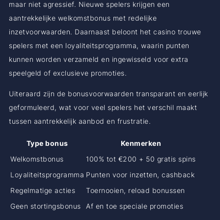
maar niet agressief. Nieuwe spelers krijgen een
aantrekkelijke welkomstbonus met redelijke
inzetvoorwaarden. Daarnaast beloont het casino trouwe
spelers met een loyaliteitsprogramma, waarin punten
kunnen worden verzameld en ingewisseld voor extra
speelgeld of exclusieve promoties.
Uiteraard zijn de bonusvoorwaarden transparant en eerlijk
geformuleerd, wat voor veel spelers het verschil maakt
tussen aantrekkelijk aanbod en frustratie.
Type bonus
Kenmerken
Welkomstbonus
100% tot €200 + 50 gratis spins
Loyaliteitsprogramma
Punten voor inzetten, cashback
Regelmatige acties
Toernooien, reload bonussen
Geen stortingsbonus
Af en toe speciale promoties