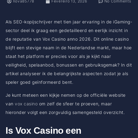
nova85778
Fevereiro 13, 2026
No Comments
Als SEO-kopijschrijver met tien jaar ervaring in de iGaming-
sector deel ik graag een gedetailleerd en eerlijk inzicht in
de reputatie van Vox Casino anno 2026. Dit online casino
blijft een stevige naam in de Nederlandse markt, maar hoe
staat het platform er precies voor als je kijkt naar
veiligheid, spelaanbod, bonussen en gebruiksgemak? In dit
artikel analyseer ik de belangrijkste aspecten zodat je als
speler goed geïnformeerd bent.
Je kunt meteen een kijkje nemen op de officiële website
van
vox casino
om zelf de sfeer te proeven, maar
hieronder volgt een zorgvuldig samengesteld overzicht.
Is Vox Casino een