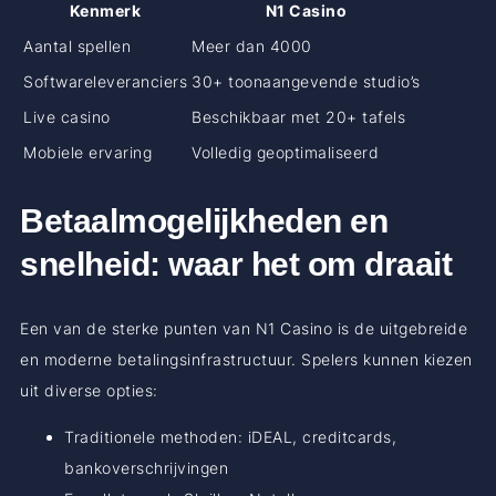
Kenmerk
N1 Casino
Aantal spellen
Meer dan 4000
Softwareleveranciers
30+ toonaangevende studio’s
Live casino
Beschikbaar met 20+ tafels
Mobiele ervaring
Volledig geoptimaliseerd
Betaalmogelijkheden en
snelheid: waar het om draait
Een van de sterke punten van N1 Casino is de uitgebreide
en moderne betalingsinfrastructuur. Spelers kunnen kiezen
uit diverse opties:
Traditionele methoden: iDEAL, creditcards,
bankoverschrijvingen