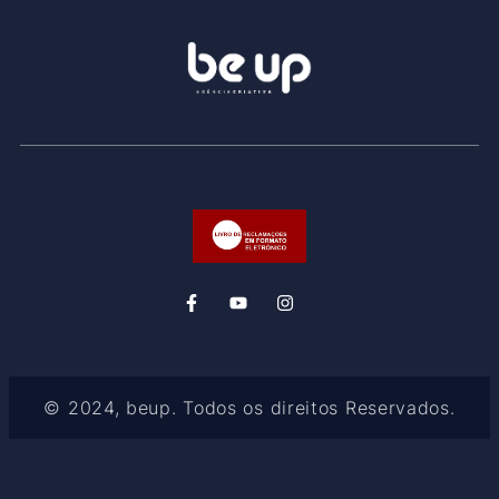
© 2024, beup. Todos os direitos Reservados.