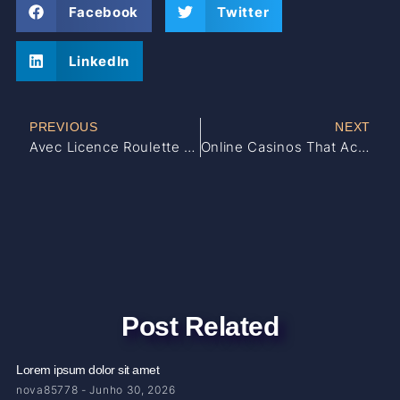
Facebook
Twitter
LinkedIn
PREVIOUS
NEXT
Avec Licence Roulette Comment Gagner: Guide d’Expert
Online Casinos That Accept Mastercard: A Comprehensive Guide
Post Related
Lorem ipsum dolor sit amet
nova85778
Junho 30, 2026