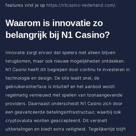
features vind je op
https://n1casino-nederland.com/
.
Waarom is innovatie zo
belangrijk bij N1 Casino?
Innovatie zorgt ervoor dat spelers niet alleen blijven
terugkomen, maar ook nieuwe mogelijkheden ontdekken.
N1 Casino heeft dit begrepen door continu te investeren in
technologie en design. De site laadt snel, de
gebruikersinterface is intuïtief en het aanbod wordt
regelmatig vernieuwd met spellen van toonaangevende
providers. Daarnaast onderscheidt N1 Casino zich door
een geavanceerde betalingsinfrastructuur, waarbij ook
cryptovaluta worden geaccepteerd. Dit versnelt
uitbetalingen en biedt extra veiligheid. Tegelijkertijd blijft