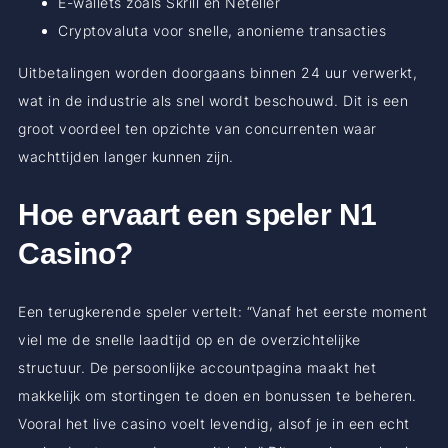
E-wallets zoals Skrill en Neteller
Cryptovaluta voor snelle, anonieme transacties
Uitbetalingen worden doorgaans binnen 24 uur verwerkt,
wat in de industrie als snel wordt beschouwd. Dit is een
groot voordeel ten opzichte van concurrenten waar
wachttijden langer kunnen zijn.
Hoe ervaart een speler N1
Casino?
Een terugkerende speler vertelt: “Vanaf het eerste moment
viel me de snelle laadtijd op en de overzichtelijke
structuur. De persoonlijke accountpagina maakt het
makkelijk om stortingen te doen en bonussen te beheren.
Vooral het live casino voelt levendig, alsof je in een echt