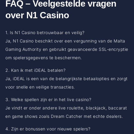
FAQ – Veelgestelde vragen
over N1 Casino
1. Is N1 Casino betrouwbaar en veilig?
Ja, N1 Casino beschikt over een vergunning van de Malta
Gaming Authority en gebruikt geavanceerde SSL-encryptie
om spelersgegevens te beschermen.
2. Kan ik met iDEAL betalen?
Ja, iDEAL is een van de belangrijkste betaalopties en zorgt
voor snelle en veilige transacties.
3. Welke spellen zijn er in het live casino?
Je vindt er onder andere live roulette, blackjack, baccarat
en game shows zoals Dream Catcher met echte dealers.
4. Zijn er bonussen voor nieuwe spelers?