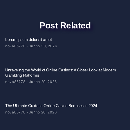
Post Related
Lorem ipsum dolor sit amet
nova85778
Junho 30, 2026
Unraveling the World of Online Casinos: A Closer Look at Modern
Gambling Platforms
nova85778
Junho 20, 2026
The Ultimate Guide to Online Casino Bonuses in 2024
nova85778
Junho 20, 2026