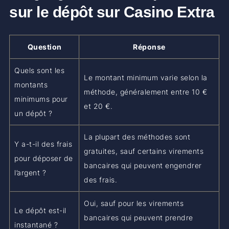
sur le dépôt sur Casino Extra
Question
Réponse
Quels sont les
Le montant minimum varie selon la
montants
méthode, généralement entre 10 €
minimums pour
et 20 €.
un dépôt ?
La plupart des méthodes sont
Y a-t-il des frais
gratuites, sauf certains virements
pour déposer de
bancaires qui peuvent engendrer
l’argent ?
des frais.
Oui, sauf pour les virements
Le dépôt est-il
bancaires qui peuvent prendre
instantané ?