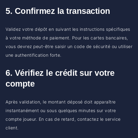
5. Confirmez la transaction
Validez votre dépôt en suivant les instructions spécifiques
à votre méthode de paiement. Pour les cartes bancaires,
vous devrez peut-être saisir un code de sécurité ou utiliser
une authentification forte.
6. Vérifiez le crédit sur votre
compte
Après validation, le montant déposé doit apparaître
instantanément ou sous quelques minutes sur votre
compte joueur. En cas de retard, contactez le service
client.