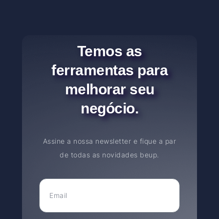
Temos as
ferramentas para
melhorar seu
negócio.
Assine a nossa newsletter e fique a par
de todas as novidades beup.