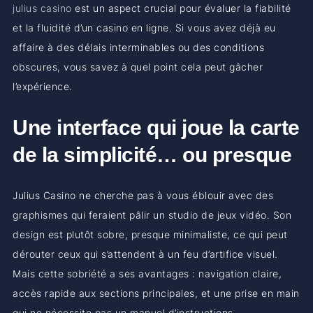
julius casino
est un aspect crucial pour évaluer la fiabilité
et la fluidité d’un casino en ligne. Si vous avez déjà eu
affaire à des délais interminables ou des conditions
obscures, vous savez à quel point cela peut gâcher
l’expérience.
Une interface qui joue la carte
de la simplicité… ou presque
Julius Casino ne cherche pas à vous éblouir avec des
graphismes qui feraient pâlir un studio de jeux vidéo. Son
design est plutôt sobre, presque minimaliste, ce qui peut
dérouter ceux qui s’attendent à un feu d’artifice visuel.
Mais cette sobriété a ses avantages : navigation claire,
accès rapide aux sections principales, et une prise en main
qui ne nécessite pas un manuel d’instructions.