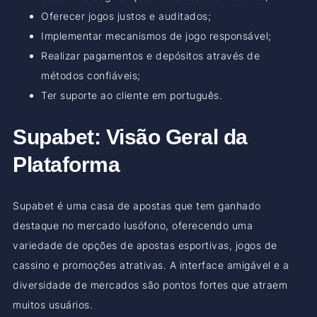
Oferecer jogos justos e auditados;
Implementar mecanismos de jogo responsável;
Realizar pagamentos e depósitos através de
métodos confiáveis;
Ter suporte ao cliente em português.
Supabet: Visão Geral da
Plataforma
Supabet é uma casa de apostas que tem ganhado
destaque no mercado lusófono, oferecendo uma
variedade de opções de apostas esportivas, jogos de
cassino e promoções atrativas. A interface amigável e a
diversidade de mercados são pontos fortes que atraem
muitos usuários.