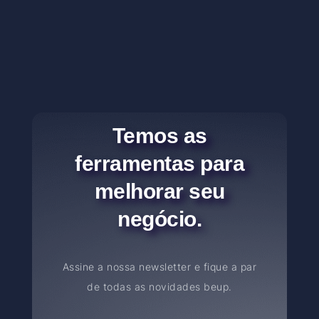
Temos as
ferramentas para
melhorar seu
negócio.
Assine a nossa newsletter e fique a par
de todas as novidades beup.