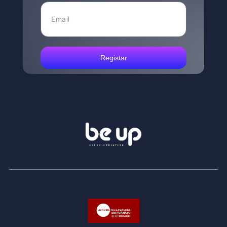
Registar