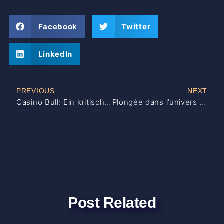
Facebook
Twitter
LinkedIn
PREVIOUS
NEXT
Casino Bull: Ein kritischer Blick auf das Glücksspielangebot
Plongée dans l’univers du casino privé : Cresus en question
Post Related