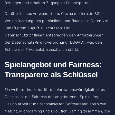
festlegen und erhalten Zugang zu Selbstsperren.
Darüber hinaus verwendet das Casino modernste SSL-
Verschlüsselung, um persönliche und finanzielle Daten vor
unbefugtem Zugriff zu schützen. Die
Datenschutzrichtlinien entsprechen den Anforderungen
der Datenschutz-Grundverordnung (DSGVO), was den
Schutz der Privatsphäre zusätzlich stärkt.
Spielangebot und Fairness:
Transparenz als Schlüssel
Ein weiterer Indikator für die Vertrauenswürdigkeit eines
Casinos ist die Fairness der angebotenen Spiele. Yep
Casino arbeitet mit renommierten Softwareanbietern wie
NetEnt, Microgaming und Evolution Gaming zusammen, die