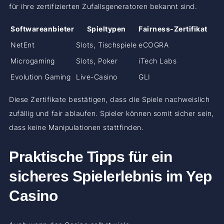
für ihre zertifizierten Zufallsgeneratoren bekannt sind.
Softwareanbieter
Spieltypen
Fairness-Zertifikat
NetEnt
Slots, Tischspiele
eCOGRA
Microgaming
Slots, Poker
iTech Labs
Evolution Gaming
Live-Casino
GLI
Diese Zertifikate bestätigen, dass die Spiele nachweislich
zufällig und fair ablaufen. Spieler können somit sicher sein,
dass keine Manipulationen stattfinden.
Praktische Tipps für ein
sicheres Spielerlebnis im Yep
Casino