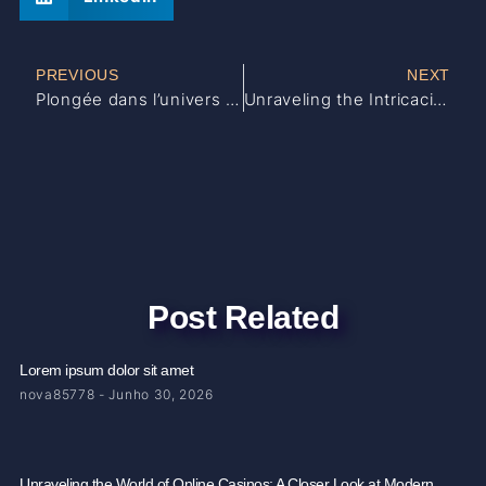
PREVIOUS
NEXT
Plongée dans l’univers du casino privé : Cresus en question
Unraveling the Intricacies of Online Casino Strategy
Post Related
Lorem ipsum dolor sit amet
nova85778
Junho 30, 2026
Unraveling the World of Online Casinos: A Closer Look at Modern