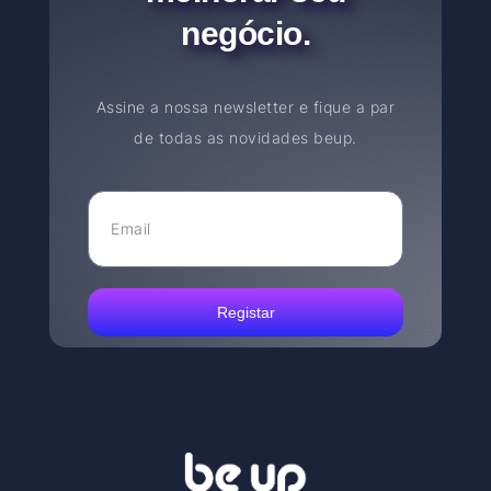
negócio.
Assine a nossa newsletter e fique a par
de todas as novidades beup.
Registar