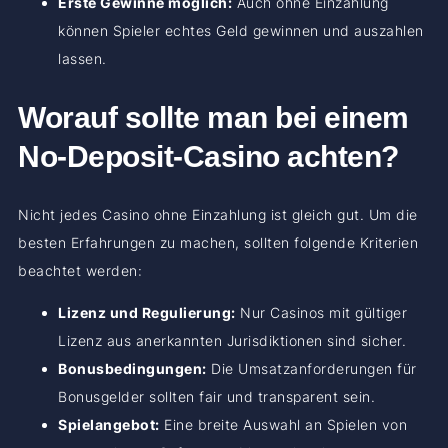
Erste Gewinne möglich:
Auch ohne Einzahlung
können Spieler echtes Geld gewinnen und auszahlen
lassen.
Worauf sollte man bei einem
No-Deposit-Casino achten?
Nicht jedes Casino ohne Einzahlung ist gleich gut. Um die
besten Erfahrungen zu machen, sollten folgende Kriterien
beachtet werden:
Lizenz und Regulierung:
Nur Casinos mit gültiger
Lizenz aus anerkannten Jurisdiktionen sind sicher.
Bonusbedingungen:
Die Umsatzanforderungen für
Bonusgelder sollten fair und transparent sein.
Spielangebot:
Eine breite Auswahl an Spielen von