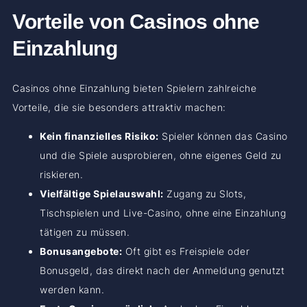
Vorteile von Casinos ohne
Einzahlung
Casinos ohne Einzahlung bieten Spielern zahlreiche
Vorteile, die sie besonders attraktiv machen:
Kein finanzielles Risiko:
Spieler können das Casino
und die Spiele ausprobieren, ohne eigenes Geld zu
riskieren.
Vielfältige Spielauswahl:
Zugang zu Slots,
Tischspielen und Live-Casino, ohne eine Einzahlung
tätigen zu müssen.
Bonusangebote:
Oft gibt es Freispiele oder
Bonusgeld, das direkt nach der Anmeldung genutzt
werden kann.