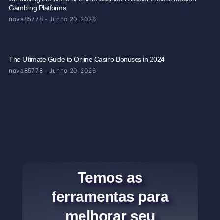
Gambling Platforms
nova85778
Junho 20, 2026
The Ultimate Guide to Online Casino Bonuses in 2024
nova85778
Junho 20, 2026
Temos as
ferramentas para
melhorar seu