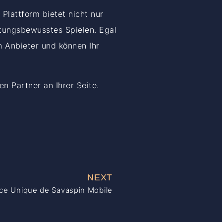
 Plattform bietet nicht nur
rtungsbewusstes Spielen. Egal
n Anbieter und können Ihr
en Partner an Ihrer Seite.
NEXT
ce Unique de Savaspin Mobile