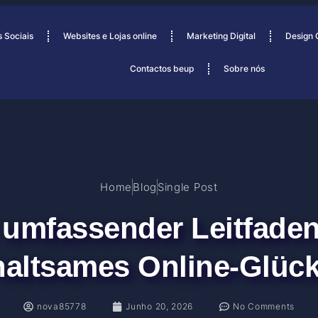
 Sociais
Websites e Lojas online
Marketing Digital
Design 
Contactos beup
Sobre nós
Home
Blog
Single Post
 umfassender Leitfaden
haltsames Online-Glück
nova85778
Junho 20, 2026
No Comments