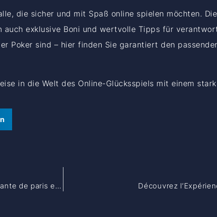
lle, die sicher und mit Spaß online spielen möchten. Die
n auch exklusive Boni und wertvolle Tipps für verantwo
er Poker sind – hier finden Sie garantiert den passende
eise in die Welt des Online-Glücksspiels mit einem stark
In
Analyse approfondie de Roobet : une plateforme innovante de paris en ligne
Découvrez l’Expérien