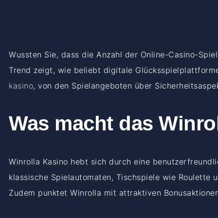
Wussten Sie, dass die Anzahl der Online-Casino-Spiel
Trend zeigt, wie beliebt digitale Glücksspielplattfor
kasino
, von den Spielangeboten über Sicherheitsaspek
Was macht das Winro
Winrolla Kasino hebt sich durch eine benutzerfreundl
klassische Spielautomaten, Tischspiele wie Roulette u
Zudem punktet Winrolla mit attraktiven Bonusaktione