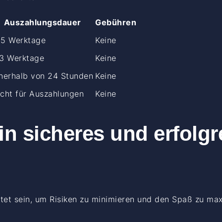
Auszahlungsdauer
Gebühren
-5 Werktage
Keine
-3 Werktage
Keine
nnerhalb von 24 Stunden
Keine
cht für Auszahlungen
Keine
in sicheres und erfolg
eitet sein, um Risiken zu minimieren und den Spaß zu ma