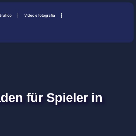
Gráfico
Vídeo e fotografia
den für Spieler in