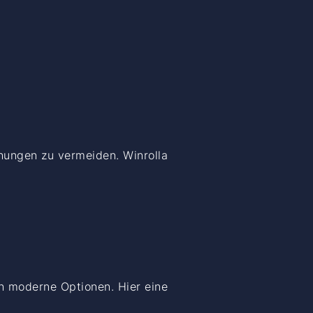
hungen zu vermeiden. Winrolla
ch moderne Optionen. Hier eine