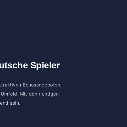
utsche Spieler
attraktiven Bonusangeboten.
 Umfeld. Mit den richtigen
end sein.