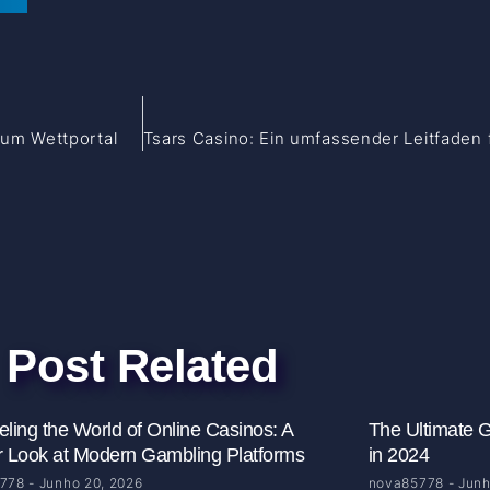
zum Wettportal
Post Related
ling the World of Online Casinos: A
The Ultimate 
r Look at Modern Gambling Platforms
in 2024
5778
Junho 20, 2026
nova85778
Junh