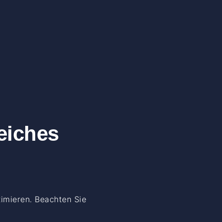
reiches
ximieren. Beachten Sie