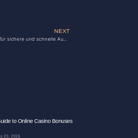
NEXT
Tsars Casino: Ein umfassender Leitfaden für sichere und schnelle Auszahlungen
Guide to Online Casino Bonuses
o 20, 2026