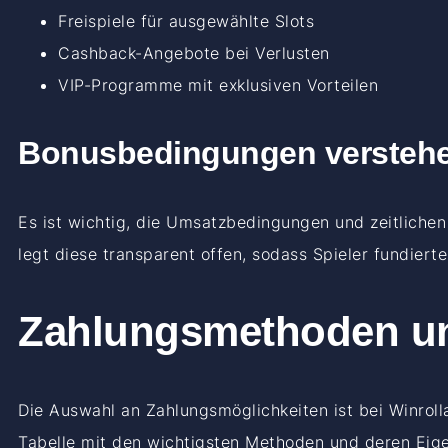
Freispiele für ausgewählte Slots
Cashback-Angebote bei Verlusten
VIP-Programme mit exklusiven Vorteilen
Bonusbedingungen versteh
Es ist wichtig, die Umsatzbedingungen und zeitliche
legt diese transparent offen, sodass Spieler fundiert
Zahlungsmethoden u
Die Auswahl an Zahlungsmöglichkeiten ist bei Winroll
Tabelle mit den wichtigsten Methoden und deren Eig