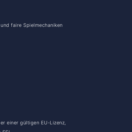
n und faire Spielmechaniken
ter einer gültigen EU-Lizenz,