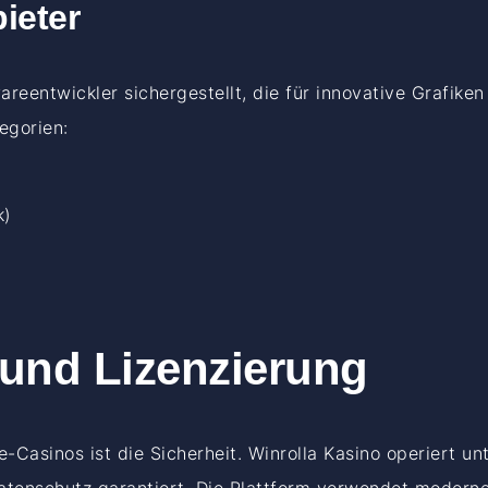
ieter
reentwickler sichergestellt, die für innovative Grafike
egorien:
k)
 und Lizenzierung
-Casinos ist die Sicherheit. Winrolla Kasino operiert un