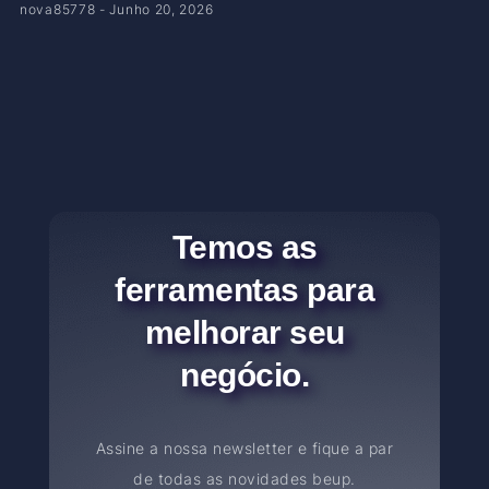
nova85778
Junho 20, 2026
Temos as
ferramentas para
melhorar seu
negócio.
Assine a nossa newsletter e fique a par
de todas as novidades beup.