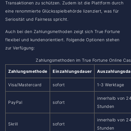
Transaktionen zu schützen. Zudem ist die Plattform durch
eine renommierte Glücksspielbehörde lizenziert, was für
Seriosität und Fairness spricht.
Auch bei den Zahlungsmethoden zeigt sich True Fortune
flexibel und kundenorientiert. Folgende Optionen stehen
zur Verfügung:
Zahlungsmethoden im True Fortune Online Cas
Zahlungsmethode
Einzahlungsdauer
Auszahlungsda
Visa/Mastercard
sofort
1-3 Werktage
innerhalb von 2
PayPal
sofort
Stunden
innerhalb von 2
Skrill
sofort
Stunden