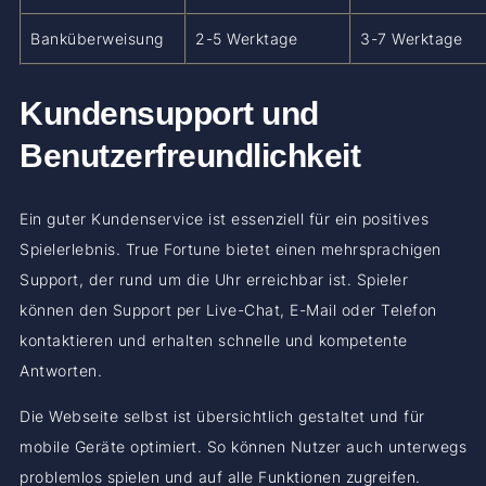
Banküberweisung
2-5 Werktage
3-7 Werktage
Kundensupport und
Benutzerfreundlichkeit
Ein guter Kundenservice ist essenziell für ein positives
Spielerlebnis. True Fortune bietet einen mehrsprachigen
Support, der rund um die Uhr erreichbar ist. Spieler
können den Support per Live-Chat, E-Mail oder Telefon
kontaktieren und erhalten schnelle und kompetente
Antworten.
Die Webseite selbst ist übersichtlich gestaltet und für
mobile Geräte optimiert. So können Nutzer auch unterwegs
problemlos spielen und auf alle Funktionen zugreifen.