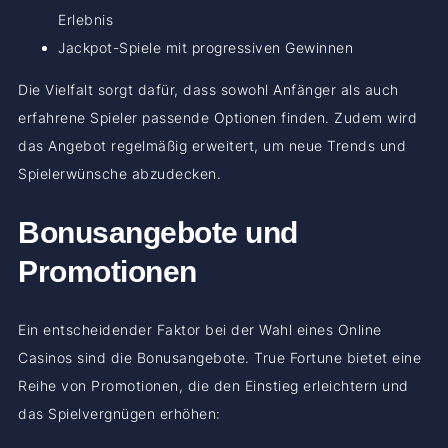
Erlebnis
Jackpot-Spiele mit progressiven Gewinnen
Die Vielfalt sorgt dafür, dass sowohl Anfänger als auch
erfahrene Spieler passende Optionen finden. Zudem wird
das Angebot regelmäßig erweitert, um neue Trends und
Spielerwünsche abzudecken.
Bonusangebote und
Promotionen
Ein entscheidender Faktor bei der Wahl eines Online
Casinos sind die Bonusangebote. True Fortune bietet eine
Reihe von Promotionen, die den Einstieg erleichtern und
das Spielvergnügen erhöhen: