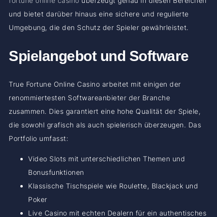
fortune online casino
überzeugt genau in diesen Bereichen
und bietet darüber hinaus eine sichere und regulierte
Umgebung, die den Schutz der Spieler gewährleistet.
Spielangebot und Software
True Fortune Online Casino arbeitet mit einigen der
renommiertesten Softwareanbieter der Branche
zusammen. Dies garantiert eine hohe Qualität der Spiele,
die sowohl grafisch als auch spielerisch überzeugen. Das
Portfolio umfasst:
Video Slots mit unterschiedlichen Themen und
Bonusfunktionen
Klassische Tischspiele wie Roulette, Blackjack und
Poker
Live Casino mit echten Dealern für ein authentisches