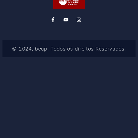
© 2024, beup. Todos os direitos Reservados.