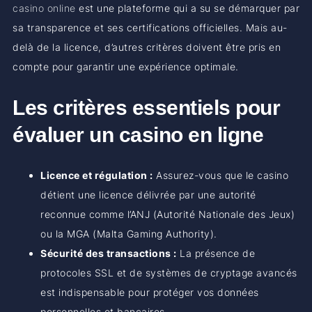
casino online
est une plateforme qui a su se démarquer par
sa transparence et ses certifications officielles. Mais au-
delà de la licence, d’autres critères doivent être pris en
compte pour garantir une expérience optimale.
Les critères essentiels pour
évaluer un casino en ligne
Licence et régulation :
Assurez-vous que le casino
détient une licence délivrée par une autorité
reconnue comme l’ANJ (Autorité Nationale des Jeux)
ou la MGA (Malta Gaming Authority).
Sécurité des transactions :
La présence de
protocoles SSL et de systèmes de cryptage avancés
est indispensable pour protéger vos données
personnelles et bancaires.