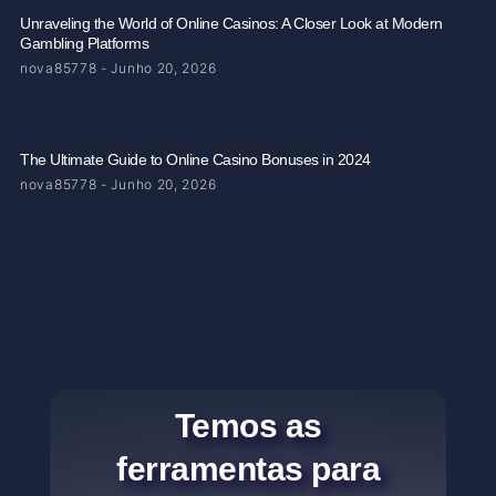
Unraveling the World of Online Casinos: A Closer Look at Modern
Gambling Platforms
nova85778
Junho 20, 2026
The Ultimate Guide to Online Casino Bonuses in 2024
nova85778
Junho 20, 2026
Temos as
ferramentas para