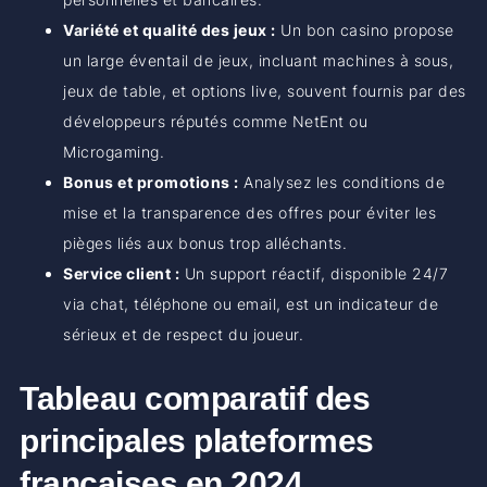
Variété et qualité des jeux :
Un bon casino propose
un large éventail de jeux, incluant machines à sous,
jeux de table, et options live, souvent fournis par des
développeurs réputés comme NetEnt ou
Microgaming.
Bonus et promotions :
Analysez les conditions de
mise et la transparence des offres pour éviter les
pièges liés aux bonus trop alléchants.
Service client :
Un support réactif, disponible 24/7
via chat, téléphone ou email, est un indicateur de
sérieux et de respect du joueur.
Tableau comparatif des
principales plateformes
françaises en 2024