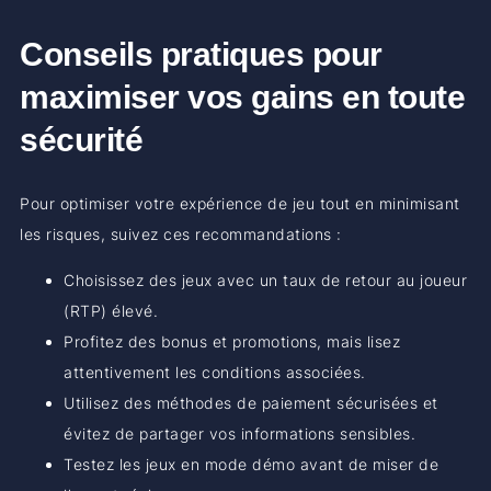
Conseils pratiques pour
maximiser vos gains en toute
sécurité
Pour optimiser votre expérience de jeu tout en minimisant
les risques, suivez ces recommandations :
Choisissez des jeux avec un taux de retour au joueur
(RTP) élevé.
Profitez des bonus et promotions, mais lisez
attentivement les conditions associées.
Utilisez des méthodes de paiement sécurisées et
évitez de partager vos informations sensibles.
Testez les jeux en mode démo avant de miser de