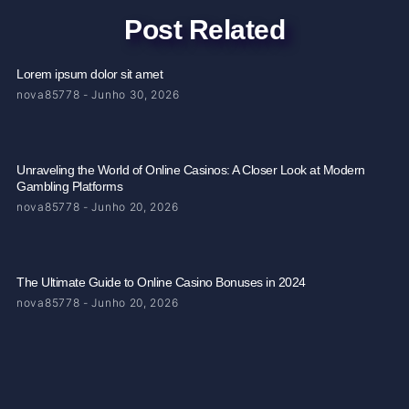
Post Related
Lorem ipsum dolor sit amet
nova85778
Junho 30, 2026
Unraveling the World of Online Casinos: A Closer Look at Modern
Gambling Platforms
nova85778
Junho 20, 2026
The Ultimate Guide to Online Casino Bonuses in 2024
nova85778
Junho 20, 2026