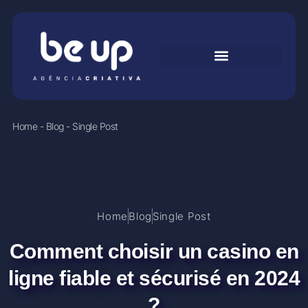
Home - Blog - Single Post
Home
Blog
Single Post
Comment choisir un casino en
ligne fiable et sécurisé en 2024
?