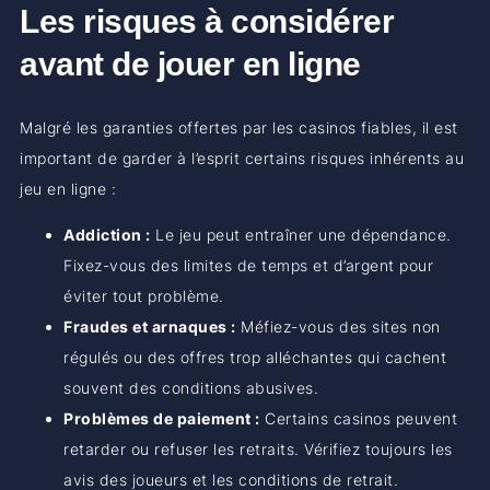
Les risques à considérer
avant de jouer en ligne
Malgré les garanties offertes par les casinos fiables, il est
important de garder à l’esprit certains risques inhérents au
jeu en ligne :
Addiction :
Le jeu peut entraîner une dépendance.
Fixez-vous des limites de temps et d’argent pour
éviter tout problème.
Fraudes et arnaques :
Méfiez-vous des sites non
régulés ou des offres trop alléchantes qui cachent
souvent des conditions abusives.
Problèmes de paiement :
Certains casinos peuvent
retarder ou refuser les retraits. Vérifiez toujours les
avis des joueurs et les conditions de retrait.