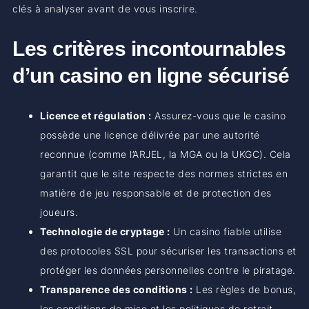
clés à analyser avant de vous inscrire.
Les critères incontournables
d’un casino en ligne sécurisé
Licence et régulation :
Assurez-vous que le casino
possède une licence délivrée par une autorité
reconnue (comme l’ARJEL, la MGA ou la UKGC). Cela
garantit que le site respecte des normes strictes en
matière de jeu responsable et de protection des
joueurs.
Technologie de cryptage :
Un casino fiable utilise
des protocoles SSL pour sécuriser les transactions et
protéger les données personnelles contre le piratage.
Transparence des conditions :
Les règles de bonus,
les conditions de mise et les politiques de retrait