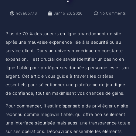
nova85778
Junho 20, 2026
No Comments
Plus de 70 % des joueurs en ligne abandonnent un site
après une mauvaise expérience liée à la sécurité ou au
service client. Dans un univers numérique en constante
expansion, il est crucial de savoir identifier un casino en
ligne fiable pour protéger ses données personnelles et son
argent. Cet article vous guide à travers les critères
essentiels pour sélectionner une plateforme de jeu digne
de confiance, tout en maximisant vos chances de gains.
Pour commencer, il est indispensable de privilégier un site
reconnu comme
megawin fiable
, qui offre non seulement
une interface sécurisée mais aussi une transparence totale
sur ses opérations. Découvrons ensemble les éléments