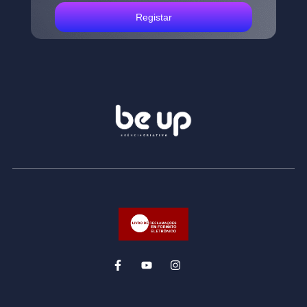
Registar