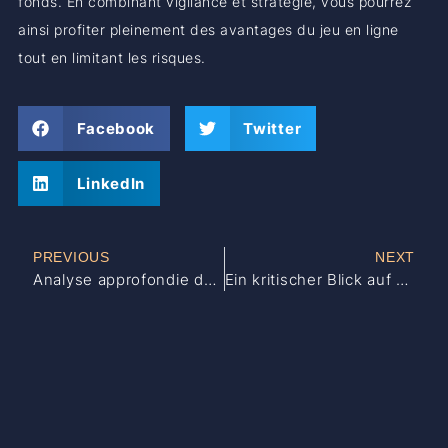
fonds. En combinant vigilance et stratégie, vous pourrez
ainsi profiter pleinement des avantages du jeu en ligne
tout en limitant les risques.
Facebook
Twitter
LinkedIn
PREVIOUS
NEXT
Analyse approfondie de Roobet : une plateforme de paris en pleine expansion
Ein kritischer Blick auf Online-Casinos: Warum nicht alle Spiele gleich sind