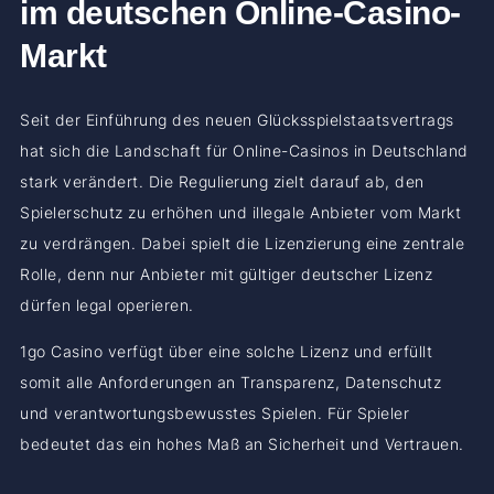
im deutschen Online-Casino-
Markt
Seit der Einführung des neuen Glücksspielstaatsvertrags
hat sich die Landschaft für Online-Casinos in Deutschland
stark verändert. Die Regulierung zielt darauf ab, den
Spielerschutz zu erhöhen und illegale Anbieter vom Markt
zu verdrängen. Dabei spielt die Lizenzierung eine zentrale
Rolle, denn nur Anbieter mit gültiger deutscher Lizenz
dürfen legal operieren.
1go Casino verfügt über eine solche Lizenz und erfüllt
somit alle Anforderungen an Transparenz, Datenschutz
und verantwortungsbewusstes Spielen. Für Spieler
bedeutet das ein hohes Maß an Sicherheit und Vertrauen.