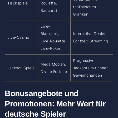
Tischspiele
Roulette,
realistischen
Baccarat
Grafiken
Live-
Blackjack,
Interaktive Dealer,
Live-Casino
Live-Roulette,
Echtzeit-Streaming
Live-Poker
Progressive
Mega Moolah,
Jackpot-Spiele
Jackpots mit hohen
Divine Fortune
Gewinnchancen
Bonusangebote und
Promotionen: Mehr Wert für
deutsche Spieler