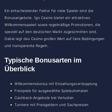
Ein entscheidender Faktor für viele Spieler sind die
Bonusangebote. 1go Casino bietet ein attraktives
Willkommenspaket sowie regelmäßige Promotionen, die
speziell auf den deutschen Markt zugeschnitten sind.
Dabei legt das Casino großen Wert auf faire Bedingungen
und transparente Regeln.
Typische Bonusarten im
Überblick
Willkommensbonus mit Einzahlungsverdopplung
Freispiele für ausgewählte Spielautomaten
Cashback-Angebote bei Verlusten
Turniere mit Preisgeldern und Sachpreisen