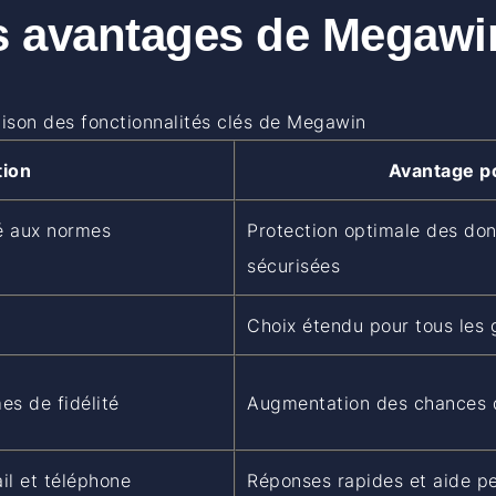
s avantages de Megawi
son des fonctionnalités clés de Megawin
tion
Avantage po
é aux normes
Protection optimale des don
sécurisées
Choix étendu pour tous les g
es de fidélité
Augmentation des chances de
il et téléphone
Réponses rapides et aide p