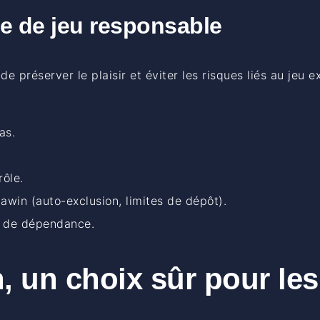
e de jeu responsable
e préserver le plaisir et éviter les risques liés au jeu e
as.
rôle.
gawin (auto-exclusion, limites de dépôt).
s de dépendance.
 un choix sûr pour les