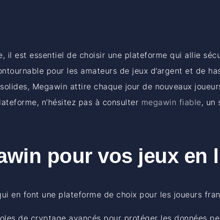
, il est essentiel de choisir une plateforme qui allie séc
ntournable pour les amateurs de jeux d’argent et de ha
s solides, Megawin attire chaque jour de nouveaux joueur
plateforme, n’hésitez pas à consulter
megawin fiable
, un 
win pour vos jeux en l
ui en font une plateforme de choix pour les joueurs fra
oles de cryptage avancés pour protéger les données per