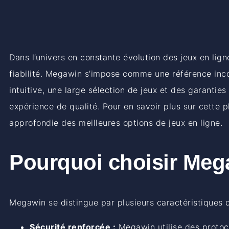
Dans l’univers en constante évolution des jeux en ligne
fiabilité. Megawin s’impose comme une référence inco
intuitive, une large sélection de jeux et des garantie
expérience de qualité. Pour en savoir plus sur cette 
approfondie des meilleures options de jeux en ligne.
Pourquoi choisir Mega
Megawin se distingue par plusieurs caractéristiques q
Sécurité renforcée :
Megawin utilise des protoc