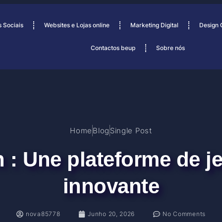
 Sociais
Websites e Lojas online
Marketing Digital
Design 
Contactos beup
Sobre nós
Home
Blog
Single Post
 Une plateforme de jeu
innovante
nova85778
Junho 20, 2026
No Comments