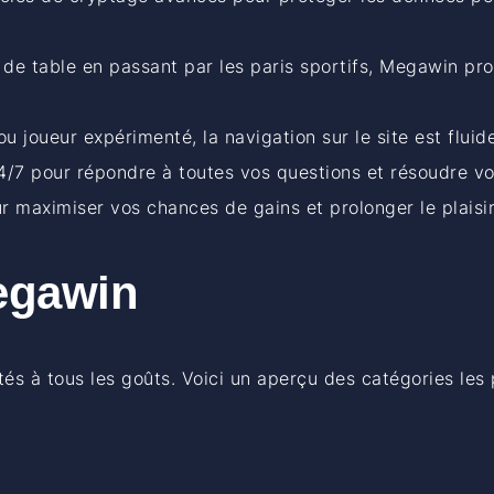
e table en passant par les paris sportifs, Megawin pro
joueur expérimenté, la navigation sur le site est fluid
/7 pour répondre à toutes vos questions et résoudre v
 maximiser vos chances de gains et prolonger le plaisir
egawin
à tous les goûts. Voici un aperçu des catégories les p