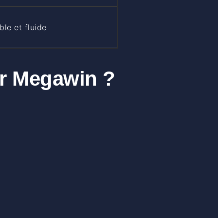
ble et fluide
ur Megawin ?