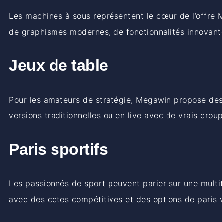
Les machines à sous représentent le cœur de l’offre M
de graphismes modernes, de fonctionnalités innovante
Jeux de table
Pour les amateurs de stratégie, Megawin propose des c
versions traditionnelles ou en live avec de vrais croup
Paris sportifs
Les passionnés de sport peuvent parier sur une multit
avec des cotes compétitives et des options de paris 