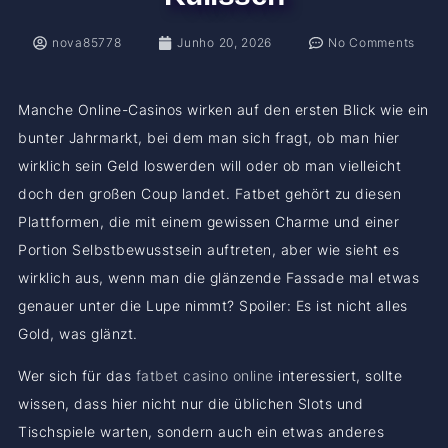
nova85778
Junho 20, 2026
No Comments
Manche Online-Casinos wirken auf den ersten Blick wie ein
bunter Jahrmarkt, bei dem man sich fragt, ob man hier
wirklich sein Geld loswerden will oder ob man vielleicht
doch den großen Coup landet. Fatbet gehört zu diesen
Plattformen, die mit einem gewissen Charme und einer
Portion Selbstbewusstsein auftreten, aber wie sieht es
wirklich aus, wenn man die glänzende Fassade mal etwas
genauer unter die Lupe nimmt? Spoiler: Es ist nicht alles
Gold, was glänzt.
Wer sich für das
fatbet casino online
interessiert, sollte
wissen, dass hier nicht nur die üblichen Slots und
Tischspiele warten, sondern auch ein etwas anderes