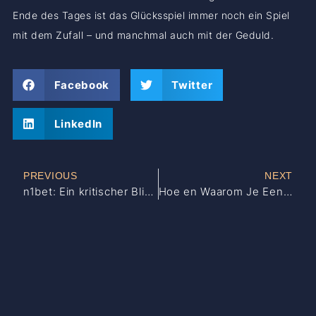
Ende des Tages ist das Glücksspiel immer noch ein Spiel
mit dem Zufall – und manchmal auch mit der Geduld.
Facebook
Twitter
LinkedIn
PREVIOUS
NEXT
n1bet: Ein kritischer Blick auf die Wettplattform
Hoe en Waarom Je Een Crystal Roll Casino Account Verwijderen?