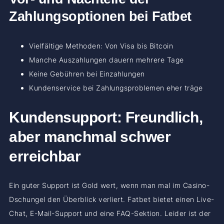
Zahlungsoptionen bei Fatbet
Vielfältige Methoden: Von Visa bis Bitcoin
Manche Auszahlungen dauern mehrere Tage
Keine Gebühren bei Einzahlungen
Kundenservice bei Zahlungsproblemen eher träge
Kundensupport: Freundlich,
aber manchmal schwer
erreichbar
Ein guter Support ist Gold wert, wenn man mal im Casino-
Dschungel den Überblick verliert. Fatbet bietet einen Live-
Chat, E-Mail-Support und eine FAQ-Sektion. Leider ist der