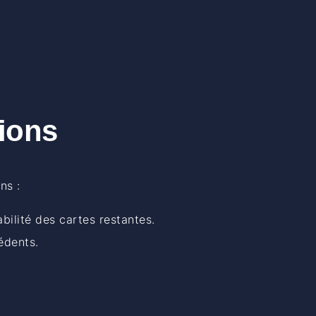
ions
ns :
bilité des cartes restantes.
édents.