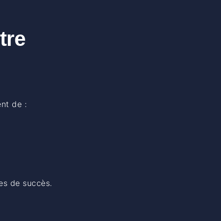
tre
nt de :
es de succès.