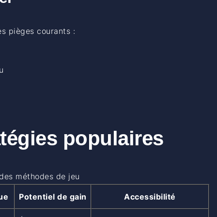
s pièges courants :
u
tégies populaires
 des méthodes de jeu
ue
Potentiel de gain
Accessibilité