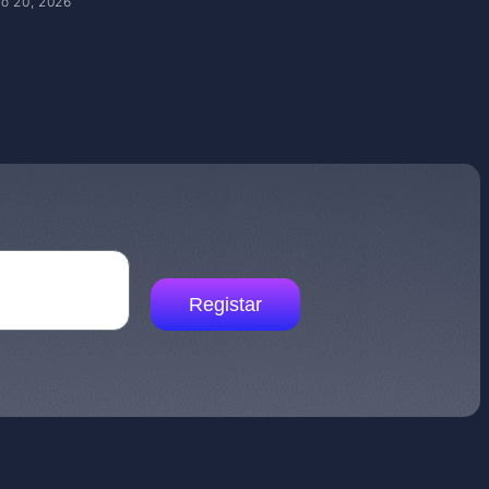
o 20, 2026
Registar