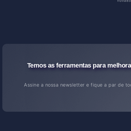
nova8
Temos as ferramentas para melhora
Assine a nossa newsletter e fique a par de t