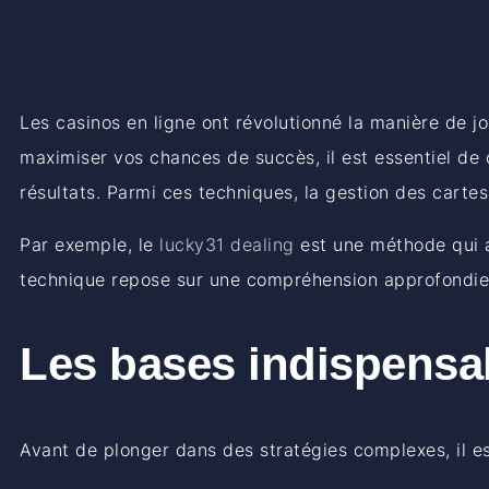
Les casinos en ligne ont révolutionné la manière de j
maximiser vos chances de succès, il est essentiel de
résultats. Parmi ces techniques, la gestion des cartes 
Par exemple, le
lucky31 dealing
est une méthode qui at
technique repose sur une compréhension approfondie d
Les bases indispensa
Avant de plonger dans des stratégies complexes, il es