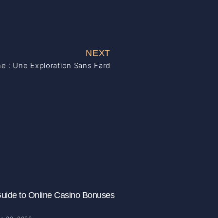
NEXT
e : Une Exploration Sans Fard
Guide to Online Casino Bonuses