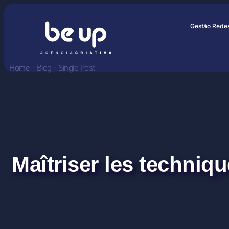
Gestão Redes
Home - Blog - Single Post
Maîtriser les techniq