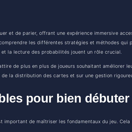
ouer et de parier, offrant une expérience immersive acce
 comprendre les différentes stratégies et méthodes qui 
et la lecture des probabilités jouent un rôle crucial.
tire de plus en plus de joueurs souhaitant améliorer le
e la distribution des cartes et sur une gestion rigoure
bles pour bien débuter
t important de maîtriser les fondamentaux du jeu. Cela i