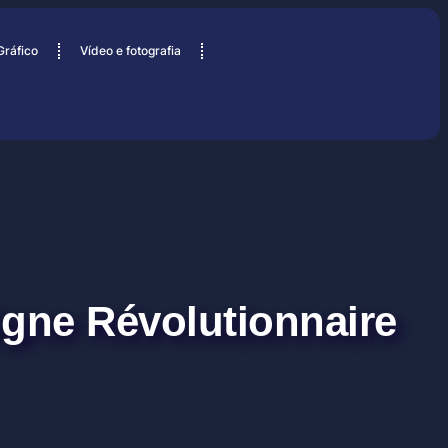
Gráfico
Vídeo e fotografia
igne Révolutionnaire