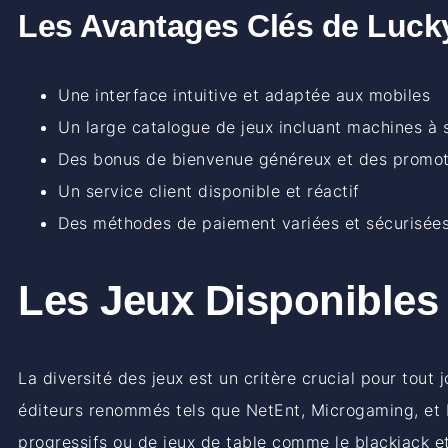
Les Avantages Clés de Luck
Une interface intuitive et adaptée aux mobiles
Un large catalogue de jeux incluant machines à s
Des bonus de bienvenue généreux et des promoti
Un service client disponible et réactif
Des méthodes de paiement variées et sécurisée
Les Jeux Disponibles
La diversité des jeux est un critère crucial pour tou
éditeurs renommés tels que NetEnt, Microgaming, et 
progressifs ou de jeux de table comme le blackjack et