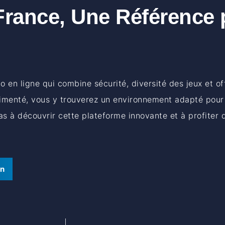
France, Une Référence 
 en ligne qui combine sécurité, diversité des jeux et of
imenté, vous y trouverez un environnement adapté pour 
as à découvrir cette plateforme innovante et à profite
In