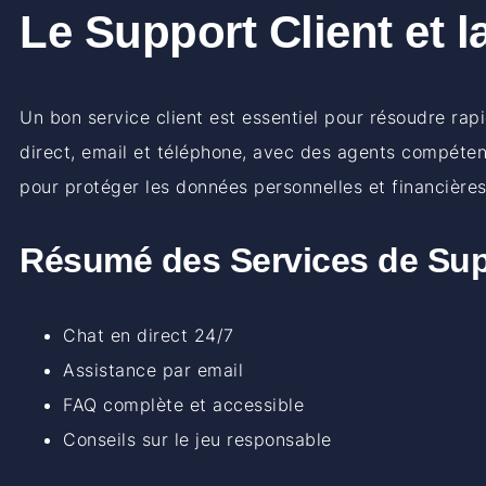
Le Support Client et l
Un bon service client est essentiel pour résoudre rap
direct, email et téléphone, avec des agents compétents
pour protéger les données personnelles et financières
Résumé des Services de Sup
Chat en direct 24/7
Assistance par email
FAQ complète et accessible
Conseils sur le jeu responsable