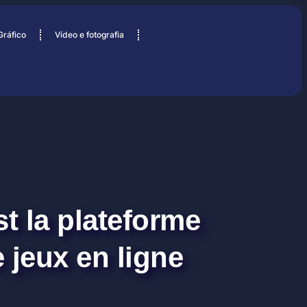
Gráfico
Vídeo e fotografia
t la plateforme
 jeux en ligne