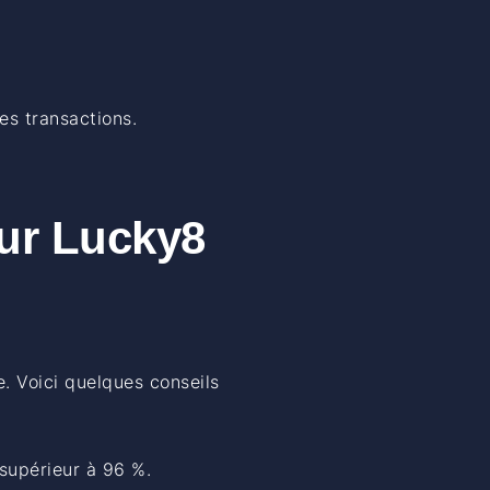
es transactions.
ur Lucky8
. Voici quelques conseils
supérieur à 96 %.