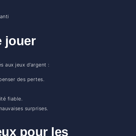
anti
 jouer
s aux jeux d’argent :
mpenser des pertes.
té fiable.
mauvaises surprises.
eux pour les