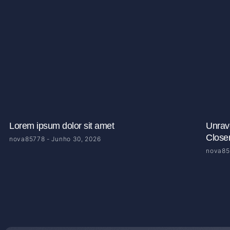
Lorem ipsum dolor sit amet
Unrave
Close
nova85778
Junho 30, 2026
nova8