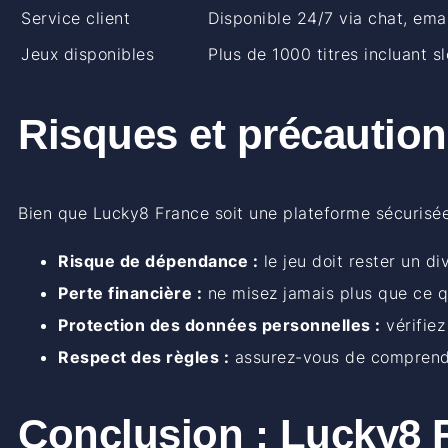
Service client
Disponible 24/7 via chat, ema
Jeux disponibles
Plus de 1000 titres incluant sl
Risques et précaution
Bien que Lucky8 France soit une plateforme sécurisée, 
Risque de dépendance :
le jeu doit rester un d
Perte financière :
ne misez jamais plus que ce 
Protection des données personnelles :
vérifiez
Respect des règles :
assurez-vous de comprendre
Conclusion : Lucky8 F