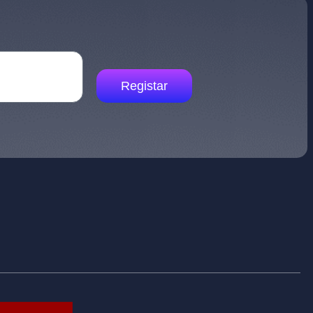
Registar