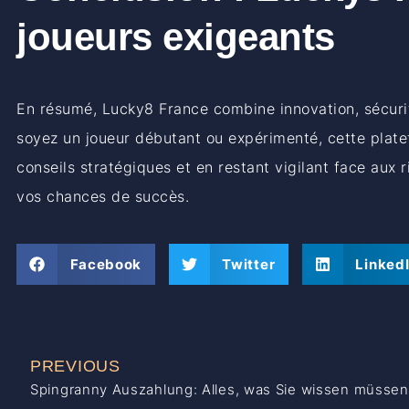
joueurs exigeants
En résumé, Lucky8 France combine innovation, sécurité
soyez un joueur débutant ou expérimenté, cette plate
conseils stratégiques et en restant vigilant face aux
vos chances de succès.
Facebook
Twitter
Linked
PREVIOUS
Spingranny Auszahlung: Alles, was Sie wissen müssen