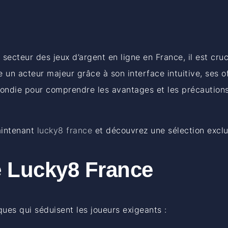
secteur des jeux d’argent en ligne en France, il est cruc
n acteur majeur grâce à son interface intuitive, ses off
ondie pour comprendre les avantages et les précaution
aintenant
lucky8 france
et découvrez une sélection exclu
e Lucky8 France
ques qui séduisent les joueurs exigeants :