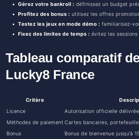
Gérez votre bankroll :
définissez un budget préc
Profitez des bonus :
utilisez les offres promoti
Testez les jeux en mode démo :
familiarisez-vo
Fixez des limites de temps :
évitez les sessions
Tableau comparatif de
Lucky8 France
Critère
Descrip
Licence
Autorisation officielle délivré
Méthodes de paiement
Cartes bancaires, portefeuill
Bonus
Bonus de bienvenue jusqu’à 15