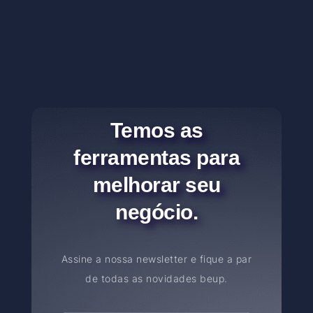
Temos as
ferramentas para
melhorar seu
negócio.
Assine a nossa newsletter e fique a par
de todas as novidades beup.