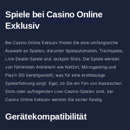
Spiele bei Casino Online
Exklusiv
Bei Casino Online Exklusiv finden Sie eine umfangreiche
Auswahl an Spielen, darunter Spielautomaten, Tischspiele,
Live-Dealer-Spiele und Jackpot-Slots. Die Spiele werden
von führenden Anbietern wie NetEnt, Microgaming und
Play’n GO bereitgestellt, was für eine erstklassige
Spielerfahrung sorgt. Egal, ob Sie ein Fan von klassischen
Slots oder aufregenden Live-Casino-Spielen sind, bei
Casino Online Exklusiv werden Sie sicher fündig.
Gerätekompatibilität