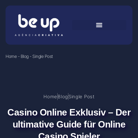
Home - Blog - Single Post
Home
Blog
Single Post
Casino Online Exklusiv – Der
ultimative Guide für Online
Casino Spieler