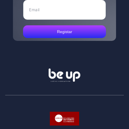
Registar