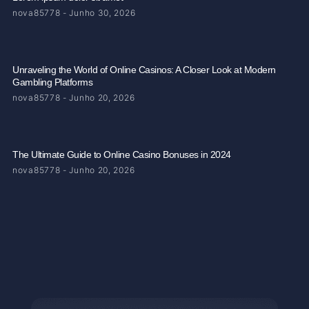
nova85778
Junho 30, 2026
Unraveling the World of Online Casinos: A Closer Look at Modern
Gambling Platforms
nova85778
Junho 20, 2026
The Ultimate Guide to Online Casino Bonuses in 2024
nova85778
Junho 20, 2026