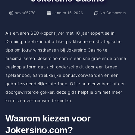
nova85778
Janeiro 16, 2026
No Comments
Als ervaren SEO-kopchrijver met 10 jaar expertise in
iGaming, deel ik in dit artikel praktische en strategische
tips om jouw winstkansen bij Jokersino Casino te
maximaliseren. Jokersino.com is een snelgroeiende online
casinoplatform dat zich onderscheidt door een breed
spelaanbod, aantrekkelijke bonusvoorwaarden en een
gebruiksvriendelijke interface. Of je nu nieuw bent of een
doorgewinterde gokker, deze gids helpt je om met meer
kennis en vertrouwen te spelen.
Waarom kiezen voor
Jokersino.com?