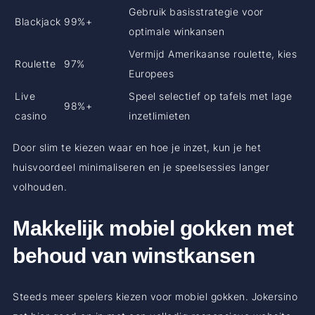
Gebruik basisstrategie voor
Blackjack
99%+
optimale winkansen
Vermijd Amerikaanse roulette, kies
Roulette
97%
Europees
Live
Speel selectief op tafels met lage
98%+
casino
inzetlimieten
Door slim te kiezen waar en hoe je inzet, kun je het
huisvoordeel minimaliseren en je speelsessies langer
volhouden.
Makkelijk mobiel gokken met
behoud van winstkansen
Steeds meer spelers kiezen voor mobiel gokken. Jokersino