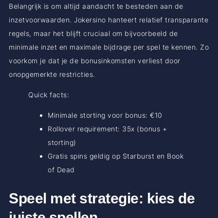
Belangrijk is om altijd aandacht te besteden aan de
inzetvoorwaarden. Jokersino hanteert relatief transparante
regels, maar het blijft cruciaal om bijvoorbeeld de
minimale inzet en maximale bijdrage per spel te kennen. Zo
voorkom je dat je de bonusinkomsten verliest door
onopgemerkte restricties.
Quick facts:
Minimale storting voor bonus: €10
Rollover requirement: 35x (bonus +
storting)
Gratis spins geldig op Starburst en Book
of Dead
Speel met strategie: kies de
juiste spellen