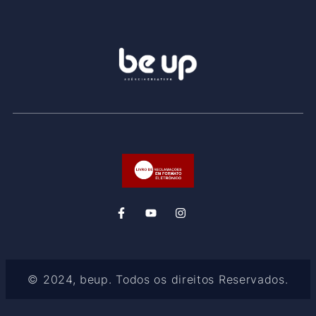
© 2024, beup. Todos os direitos Reservados.