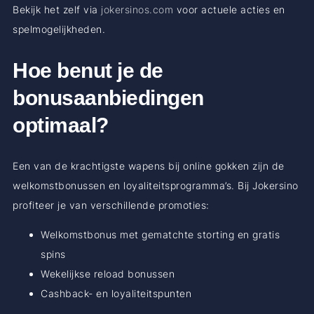
Bekijk het zelf via
jokersinos.com
voor actuele acties en
spelmogelijkheden.
Hoe benut je de
bonusaanbiedingen
optimaal?
Een van de krachtigste wapens bij online gokken zijn de
welkomstbonussen en loyaliteitsprogramma’s. Bij Jokersino
profiteer je van verschillende promoties:
Welkomstbonus met gematchte storting en gratis
spins
Wekelijkse reload bonussen
Cashback- en loyaliteitspunten