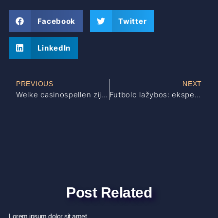
Facebook
Twitter
LinkedIn
PREVIOUS
NEXT
Welke casinospellen zijn favoriet onder Casino Winner gebruikers?
Futbolo lažybos: ekspertų patarimai ir gudrybės
Post Related
Lorem ipsum dolor sit amet