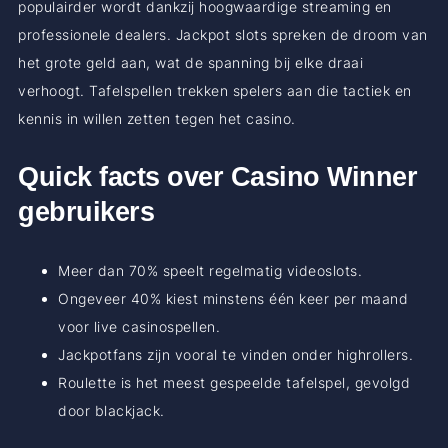
populairder wordt dankzij hoogwaardige streaming en
professionele dealers. Jackpot slots spreken de droom van
het grote geld aan, wat de spanning bij elke draai
verhoogt. Tafelspellen trekken spelers aan die tactiek en
kennis in willen zetten tegen het casino.
Quick facts over Casino Winner
gebruikers
Meer dan 70% speelt regelmatig videoslots.
Ongeveer 40% kiest minstens één keer per maand
voor live casinospellen.
Jackpotfans zijn vooral te vinden onder highrollers.
Roulette is het meest gespeelde tafelspel, gevolgd
door blackjack.