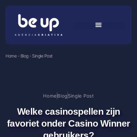
Home - Blog - Single Post
Home
Blog
Single Post
Welke casinospellen zijn
favoriet onder Casino Winner
gebruikers?